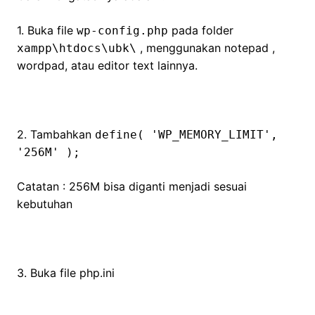
1. Buka file
pada folder
wp-config.php
, menggunakan notepad ,
xampp\htdocs\ubk\
wordpad, atau editor text lainnya.
2. Tambahkan
define( 'WP_MEMORY_LIMIT',
'256M' );
Catatan : 256M bisa diganti menjadi sesuai
kebutuhan
3. Buka file php.ini